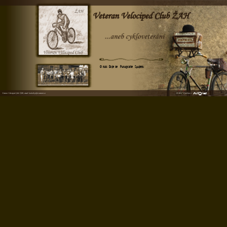
O nás
Děje se
Fotografie
Spojení
Veteran Velociped Club ŽAH, email:
lada@cykloveterani.cz
© 2017 Vyrobeno v